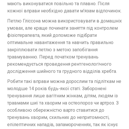
мають виконуватися повільно та плавно. Після
кожної вправи необхідно давати м’язам відпочинок.
Петлю Гліссона можна використовувати в домашніх
умовах, але краще починати заняття під контролем
фізіотерапевта, який допоможе підібрати
оптимальне навантаження та навчить правильно
закріплювати петлю з метою запобігання
травмуванню. Перед початком тренувань
рекомендується проведення рентгенологічного
дослідження шийного та грудного відділів хребта.
Робити такі вправи можна дорослим та підліткам не
молодше 14 років будь-якої статі. Заборонені
тренування лише вагітним жінкам, дітям, людям із
травмами шиї та хворим на остеопороз чи артроз. З
особливою обережністю варто ставитися до
тренувань хворим, схильних до непритомності,
епілептичних нападів, запамороченнях, так як існує