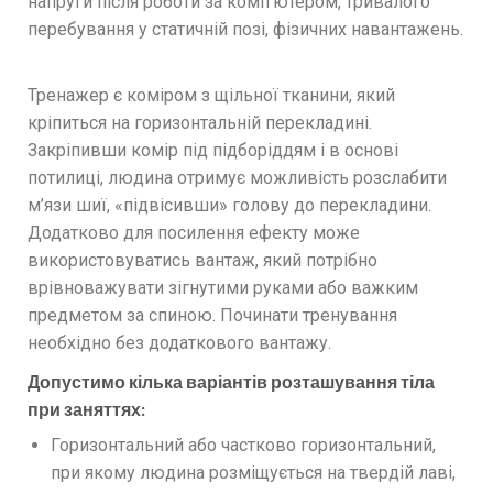
напруги після роботи за комп’ютером, тривалого
перебування у статичній позі, фізичних навантажень.
Тренажер є коміром з щільної тканини, який
кріпиться на горизонтальній перекладині.
Закріпивши комір під підборіддям і в основі
потилиці, людина отримує можливість розслабити
м’язи шиї, «підвісивши» голову до перекладини.
Додатково для посилення ефекту може
використовуватись вантаж, який потрібно
врівноважувати зігнутими руками або важким
предметом за спиною. Починати тренування
необхідно без додаткового вантажу.
Допустимо кілька варіантів розташування тіла
при заняттях:
Горизонтальний або частково горизонтальний,
при якому людина розміщується на твердій лаві,